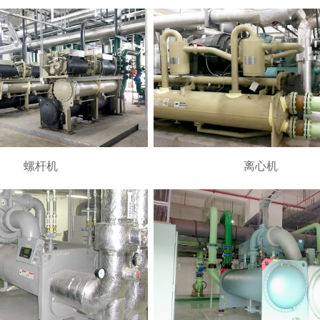
离心机
螺杆机